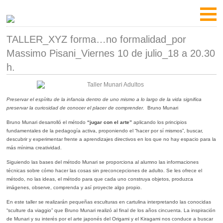
TALLER_XYZ forma…no formalidad_por
Massimo Pisani_Viernes 10 de julio_18 a 20.30
h.
Preservar el espíritu de la infancia
dentro de uno mismo a lo largo de la vida significa
preservar la curiosidad de conocer el placer de comprender.
Bruno Munari
Bruno Munari desarrolló el método
“jugar con el arte”
aplicando los principios
fundamentales de la pedagogía activa, proponiendo el “hacer por sí mismos”, buscar,
descubrir y experimentar frente a aprendizajes directivos en los que no hay espacio para la
más mínima creatividad.
Siguiendo las bases del método Munari se proporciona al alumno las informaciones
técnicas sobre cómo hacer las cosas sin preconcepciones de adulto. Se les ofrece el
método, no las ideas, el método para que cada uno construya objetos, produzca
imágenes, observe, comprenda y así proyecte algo propio.
En este taller se realizarán pequeñas esculturas en cartulina interpretando las conocidas
“sculture da viaggio” que Bruno Munari realizó al final de los años cincuenta. La inspiración
de Munari y su interés por el arte japonés del Origami y el Kiragami nos conduce a buscar