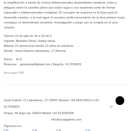
la simplificación a través de formas tridimensionales desarrolladas mediante cortes y
pliegues sobre la cartulina plana que darán lugar a una sorpresiva serie de formas
espaciales y tridimensionales complejas. El concepto de
sorpresa
es la base para el
desarrollo creativo, a la cual sigue el sucesivo perfeccionamiento de la idea primera hasta
conseguir un determinado resultado. Investigación y juego van al compás en el acto
creativo.
Viernes 10 de julio de 18 a 20.30 h.
Imparte: Massimo Pisani. Artista visual.
Máximo 10 alumnos/as desde 13 años en adelante.
Dónde: Aural Galería Labradores, 17 Alicante
Precio: 30 €
Reservas: galeriaural@gmail.com | Begoña 617050603
Descargar PDF
Aural Galería.
C/ Labradores, 17 03002 Alicante +34 965218024 |+34
617050603 C/
Pelayo, 68 Bajo Izq. 28004 Madrid +34 912595508
info@auralgaleria.com
Síguenos en: