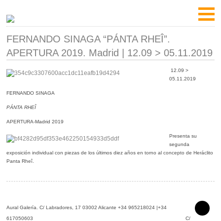
FERNANDO SINAGA “PÁNTA RHEÎ”.
APERTURA 2019. Madrid | 12.09 > 05.11.2019
12.09 >
05.11.2019
FERNANDO SINAGA
PÁNTA RHEÎ
APERTURA-Madrid 2019
Presenta su
segunda
exposición individual con piezas de los últimos diez años en torno al concepto de Heráclito
Panta Rheî.
Aural Galería.
C/ Labradores, 17 03002 Alicante +34 965218024 |+34
617050603 C/