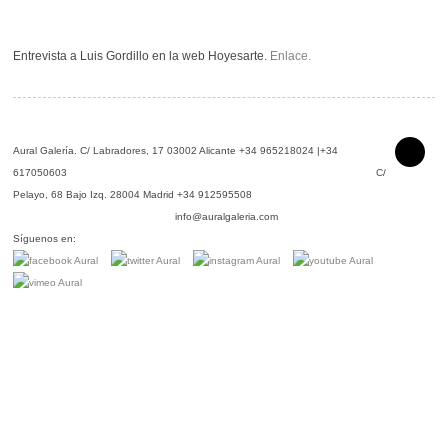
Entrevista a Luis Gordillo en la web Hoyesarte.
Enlace.
Aural Galería.
C/ Labradores, 17 03002 Alicante +34 965218024 |+34
617050603 C/
Pelayo, 68 Bajo Izq. 28004 Madrid +34 912595508
info@auralgaleria.com
Síguenos en: