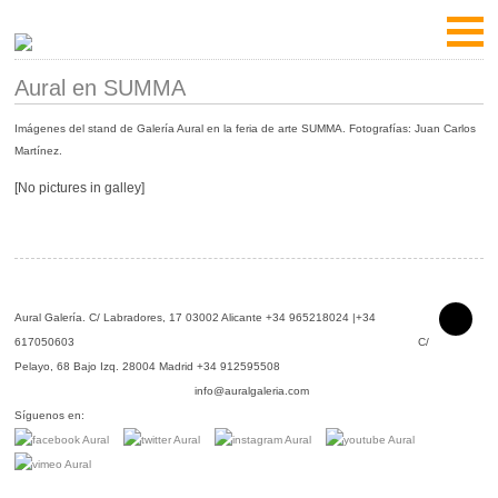
Aural en SUMMA
Imágenes del stand de Galería Aural en la feria de arte SUMMA.
Fotografías: Juan Carlos
Martínez.
[No pictures in galley]
Aural Galería.
C/ Labradores, 17 03002 Alicante +34 965218024 |+34
617050603 C/
Pelayo, 68 Bajo Izq. 28004 Madrid +34 912595508
info@auralgaleria.com
Síguenos en: