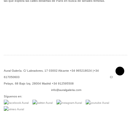
las que explora las calles
desiertas de París en busca de señales remotas.
Aural Galería.
C/ Labradores, 17 03002 Alicante +34 965218024 |+34
617050603 C/
Pelayo, 68 Bajo Izq. 28004 Madrid +34 912595508
info@auralgaleria.com
Síguenos en: