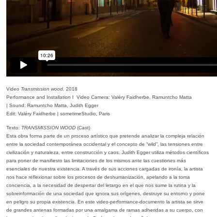
Video
Transmission wood,
2018
Performance and Installation I
Video Camera: Valéry Faidherbe, Ramuntcho Matta
|
Sound: Ramuntcho Matta, Judith Egger
Edit: Valéry Faidherbe |
sometimeStudio, Paris
Texto:
TRANSMISSION WOOD
(Cast)
Esta obra forma parte de un proceso
artístico que pretende analizar la compleja relación
entre la sociedad contemporánea occidental y el
concepto de “wild”, las tensiones entre
civilización y naturaleza, entre construcción y caos. Judith
Egger utiliza métodos científicos
para poner de manifiesto las limitaciones de los mismos ante las
cuestiones más
esenciales de nuestra existencia. A través de sus acciones cargadas de ironía, la
artista
nos hace reflexionar sobre los procesos de deshumanización, apelando a la toma
conciencia, a
la necesidad de despertar del letargo en el que nos sume la rutina y la
sobreinformación de una
sociedad que ignora sus orígenes, destruye su entorno y pone
en peligro su propia existencia. En este video-performance-documento la artista
se sirve
de grandes
antenas formadas por una amalgama de ramas adheridas a su cuerpo, con